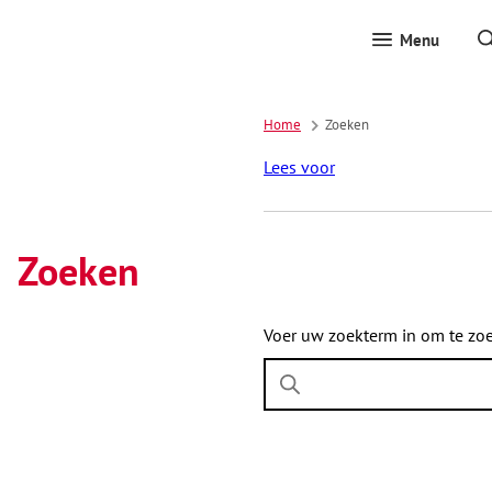
Menu
Home
Zoeken
Lees voor
Zoeken
Voer uw zoekterm in om te zo
Wanneer
resultaten
beschikbaar
zijn