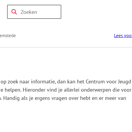
Workshops
Over
Thema's
Actueel
&
Contact
Zoeken
Wanneer
CJG
trainingen
resultaten
beschikbaar
Lees voo
eemstede
zijn
kun
je
hierdoor
navigeren
door
 op zoek naar informatie, dan kan het Centrum voor Jeugd
pijl
e helpen. Hieronder vind je allerlei onderwerpen die voor
omhoog
n. Handig als je ergens vragen over hebt en er meer van
en
omlaag
te
gebruiken.