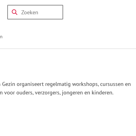
Workshops
Over
Thema's
Actueel
&
Contact
Zoeken
Wanneer
CJG
trainingen
resultaten
beschikbaar
en
zijn
kun
je
hierdoor
navigeren
door
 Gezin organiseert regelmatig workshops, cursussen en
pijl
 voor ouders, verzorgers, jongeren en kinderen.
omhoog
en
omlaag
te
gebruiken.